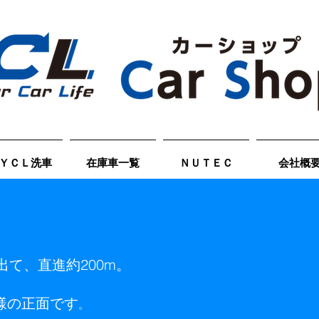
ＹＣＬ洗車
在庫車一覧
ＮＵＴＥＣ
会社概
出て、直進約200m。
様の正面です
。