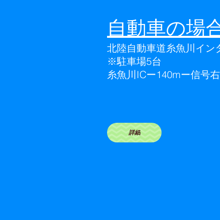
自動車の場
北陸自動車道糸魚川インタ
※駐車場5台
糸魚川ICー140mー信号
詳細