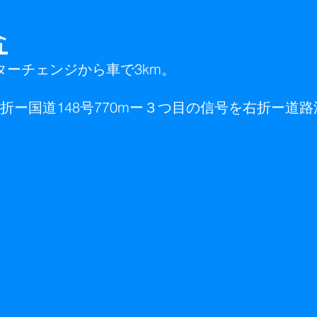
合
ーチェンジから車で3km。
右折ー国道148号770mー３つ目の信号を右折ー道