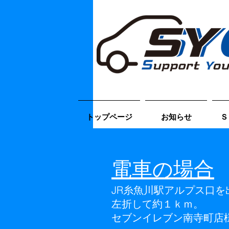
トップページ
お知らせ
Ｓ
電車の場合
JR糸魚川駅アルプス口を
左折して約１ｋｍ。
セブンイレブン南寺町店